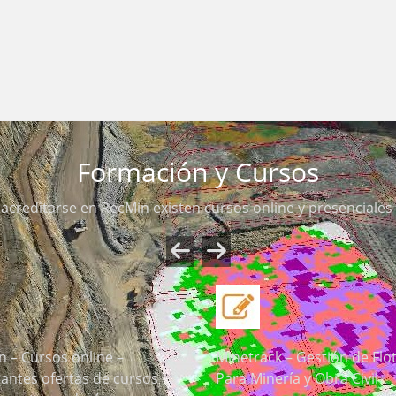
Formación y Cursos
acreditarse en RecMin existen cursos online y presenciales 
 – Cursos online –
Minetrack – Gestión de Flot
antes ofertas de cursos
Para Minería y Obra Civil