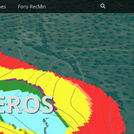
Search
nes
Foro RecMin
EROS