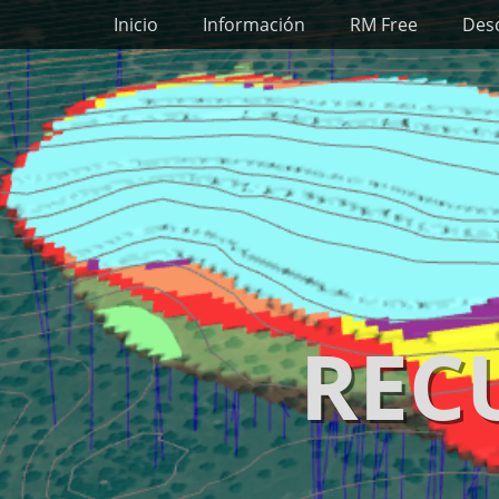
Primary Menu
Skip
Inicio
Información
RM Free
Des
to
content
REC