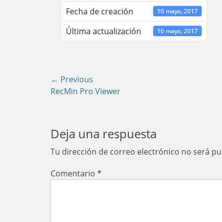
Fecha de creación
10 mayo, 2017
Última actualización
10 mayo, 2017
Navegación
← Previous
Previous
RecMin Pro Viewer
de
post:
entradas
Deja una respuesta
Tu dirección de correo electrónico no será pu
Comentario
*