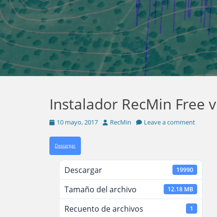
Instalador RecMin Free 
Posted
Author
10 mayo, 2017
RecMin
Leave a comment
on
Descargar
Descargar
19990
Tamaño del archivo
12.18 MB
Recuento de archivos
1