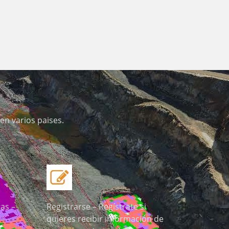
en varios paises.
as –
Registrarse – Regístrate si
quieres recibir información de